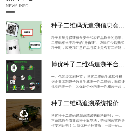
NEWS INFO
种子二维码无追溯信息会怎
么样？
种子质量是保证粮食安全和农产品质量的源泉。
二维码相当于种子的“身份证”。农民在今后购买
种子时，应更加注意产品包装上是否有二维码标
签。如果有没有二维码防伪标签的
博优种子二维码追溯平台使
用简介
一、包装袋印刷环节： 博优二维码生成软件根
据企业印制袋子数量生成唯一性二维码，既保证
批次内唯一性，又保证企业内唯一性和云平台唯
一性。 二维码格式采用QR码标准，生成
种子二维码追溯系统报价
博优种子二维码追溯系统采购价格说明： 一、
本系统符合农业部种子标签法，荣获国家软件著
作专利证书！ 1. 博优种子标签版：一袋一码，
防伪查询，公司简介，产品展示，意见反