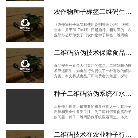
农作物种子标签二维码生成
指南
《农作物种子标签和使用说明管理办法》 正式
公布，并于2017年1月1日起施行。相对应的，农
业部办公厅印发了《农作物种子标签二维码编码
规则》，对农作物种子标签二维码做出了
二维码防伪技术保障食品安
全
食品安全一直是人们关注的焦点。二维码防伪技
术应运而生，为食品行业提供了一种有效的解决
方案。本文将从食品厂和消费者的角度，探讨二
维码防伪在食品领域的应用，并介绍
种子二维码防伪系统在水稻
种子领域的应用与实施
水稻作为世界上最重要的粮食作物之一，其种子
质量和安全性备受关注。为了应对假冒伪劣种子
的问题，种子二维码防伪系统应运而生。本文将
介绍种子二维码防伪系统在水稻种子
二维码技术在农业种子行业