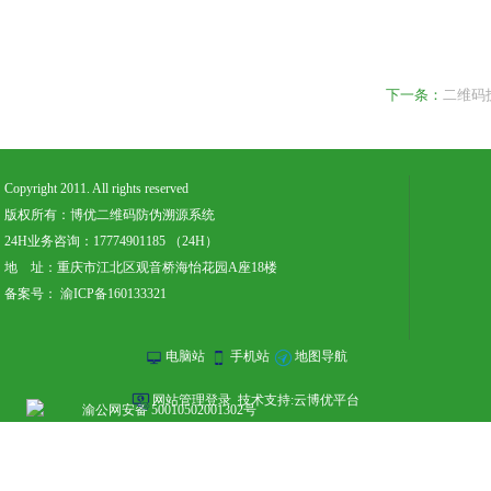
下一条：
二维码
Copyright 2011. All rights reserved
版权所有：博优二维码防伪溯源系统
24H业务咨询：17774901185 （24H）
地 址：重庆市江北区观音桥海怡花园A座18楼
备案号： 渝ICP备160133321
电脑站
手机站
地图导航
网站管理登录
技术支持:云博优平台
渝公网安备 50010502001302号