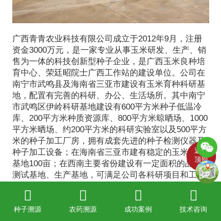
广西青青农业科技有限公司成立于2012年9月，注册
资金3000万元，是一家专业从事玉米研发、生产、销
售为一体的科技创新型种子企业，是广西玉米良种培
育中心、荣廷昭院士广西工作站的建设单位。公司在
南宁市武鸣县及海南省三亚市建设有玉米育种科研基
地，配置有完善的科研、办公、生活场所。其中南宁
市武鸣区伊岭科研基地建设有600平方米种子低温冷
库、200平方米种质资源库、800平方米晾晒场、1000
平方米晒场、约200平方米的科研实验室以及500平方
米的种子加工厂房，拥有成套先进的种子检测仪器及
返回
种子加工设备；在海南省三亚市建有稳定的玉米育种
顶部
基地100亩；在西南主要省份建设有一定面积的品种
测试基地、生产基地，可满足公司各科研项目和工作
的实施以及玉米种产业化生产。
公司成立以来，秉着“潜于创新，诚心服务”的理念，
致力于各项重大科研攻关。2014年3月公司成立了独
种子溯源
农药溯源
成功案例
技术咨询
立法人的科研机构--南宁市正昊农业科学研究院（研